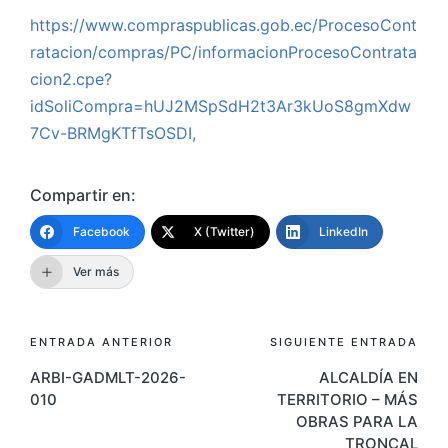
https://www.compraspublicas.gob.ec/ProcesoCont
ratacion/compras/PC/informacionProcesoContrata
cion2.cpe?
idSoliCompra=hUJ2MSpSdH2t3Ar3kUoS8gmXdw
7Cv-BRMgKTfTsOSDI,
Compartir en:
Facebook
X (Twitter)
LinkedIn
Ver más
Navegación
ENTRADA ANTERIOR
SIGUIENTE ENTRADA
ARBI-GADMLT-2026-
ALCALDÍA EN
de
010
TERRITORIO – MÁS
entradas
OBRAS PARA LA
TRONCAL