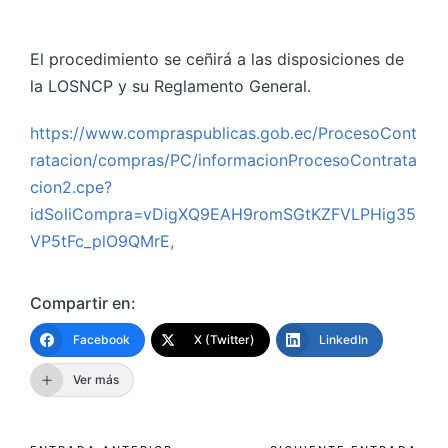
El procedimiento se ceñirá a las disposiciones de
la LOSNCP y su Reglamento General.
https://www.compraspublicas.gob.ec/ProcesoCont
ratacion/compras/PC/informacionProcesoContrata
cion2.cpe?
idSoliCompra=vDigXQ9EAH9romSGtKZFVLPHig35
VP5tFc_plO9QMrE,
Compartir en:
Facebook
X (Twitter)
LinkedIn
Ver más