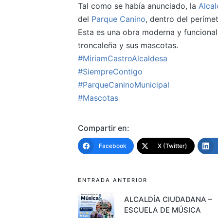
Tal como se había anunciado, la
Alcal
del
Parque Canino
, dentro del períme
Esta es una obra moderna y funcional,
troncaleña y sus mascotas.
#MiriamCastroAlcaldesa
#SiempreContigo
#ParqueCaninoMunicipal
#Mascotas
Compartir en:
Facebook
X (Twitter)
Navegación
ENTRADA ANTERIOR
de
ALCALDÍA CIUDADANA –
ESCUELA DE MÚSICA