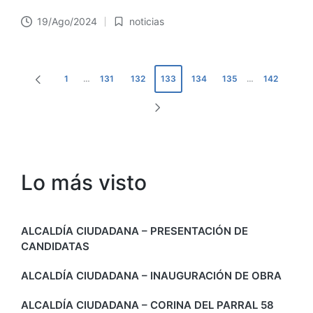
19/Ago/2024
noticias
Publicado
en
Navegación
1
…
131
132
133
134
135
…
142
PÁGINA
de
ANTERIOR
SIGUIENTE
entradas
PÁGINA
Lo más visto
ALCALDÍA CIUDADANA – PRESENTACIÓN DE
CANDIDATAS
ALCALDÍA CIUDADANA – INAUGURACIÓN DE OBRA
ALCALDÍA CIUDADANA – CORINA DEL PARRAL 58