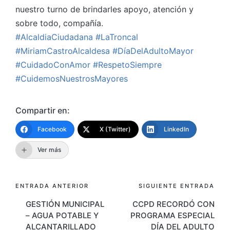
nuestro turno de brindarles apoyo, atención y
sobre todo, compañía.
#AlcaldiaCiudadana
#LaTroncal
#MiriamCastroAlcaldesa
#DíaDelAdultoMayor
#CuidadoConAmor
#RespetoSiempre
#CuidemosNuestrosMayores
Compartir en:
Facebook
X (Twitter)
LinkedIn
Ver más
Navegación
ENTRADA ANTERIOR
SIGUIENTE ENTRADA
GESTIÓN MUNICIPAL
CCPD RECORDÓ CON
de
– AGUA POTABLE Y
PROGRAMA ESPECIAL
entradas
ALCANTARILLADO
DÍA DEL ADULTO