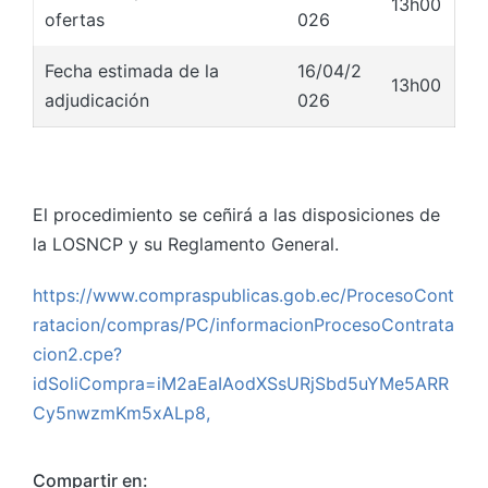
13h00
ofertas
026
Fecha estimada de la
16/04/2
13h00
adjudicación
026
El procedimiento se ceñirá a las disposiciones de
la LOSNCP y su Reglamento General.
https://www.compraspublicas.gob.ec/ProcesoCont
ratacion/compras/PC/informacionProcesoContrata
cion2.cpe?
idSoliCompra=iM2aEaIAodXSsURjSbd5uYMe5ARR
Cy5nwzmKm5xALp8,
Compartir en: