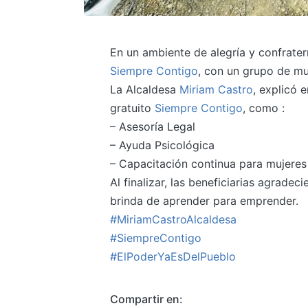
En un ambiente de alegría y confrate
Siempre Contigo
, con un grupo de muj
La Alcaldesa
Miriam Castro
, explicó 
gratuito
Siempre Contigo
, como :
– Asesoría Legal
– Ayuda Psicológica
– Capacitación continua para mujeres
Al finalizar, las beneficiarias agrade
brinda de aprender para emprender.
#MiriamCastroAlcaldesa
#SiempreContigo
#ElPoderYaEsDelPueblo
Compartir en: