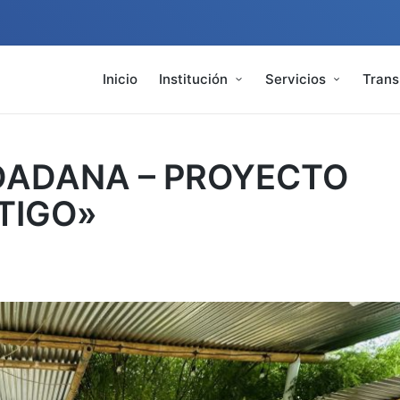
Inicio
Institución
Servicios
Trans
DADANA – PROYECTO
TIGO»