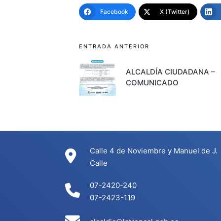
Facebook
X (Twitter)
Navegación
ENTRADA ANTERIOR
de
ALCALDÍA CIUDADANA –
COMUNICADO
entradas
Calle 4 de Noviembre y Manuel de J.
Calle
07-2420-240
07-2423-119