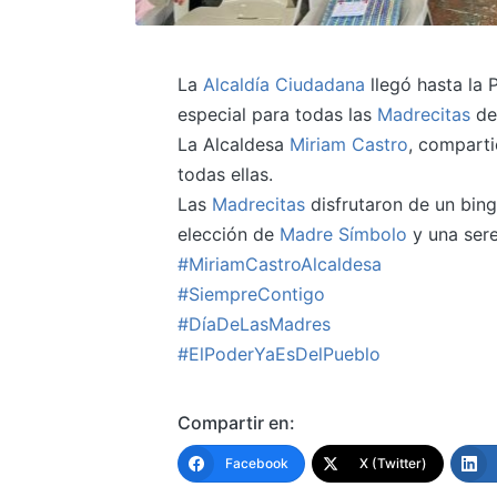
La
Alcaldía Ciudadana
llegó hasta la 
especial para todas las
Madrecitas
de
La Alcaldesa
Miriam Castro
, comparti
todas ellas.
Las
Madrecitas
disfrutaron de un bing
elección de
Madre Símbolo
y una sere
#MiriamCastroAlcaldesa
#SiempreContigo
#DíaDeLasMadres
#ElPoderYaEsDelPueblo
Compartir en:
Facebook
X (Twitter)