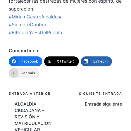
fortalecer las destrezas de mujeres con espíritu de
superación.
#MiriamCastroAlcaldesa
#SiempreContigo
#ElPoderYaEsDelPueblo
Compartir en:
Facebook
X (Twitter)
LinkedIn
Ver más
Navegación
ENTRADA ANTERIOR
SIGUIENTE ENTRADA
ALCALDÍA
Entrada siguiente
de
CIUDADANA –
entradas
REVISIÓN Y
MATRICULACIÓN
VEHICULAR