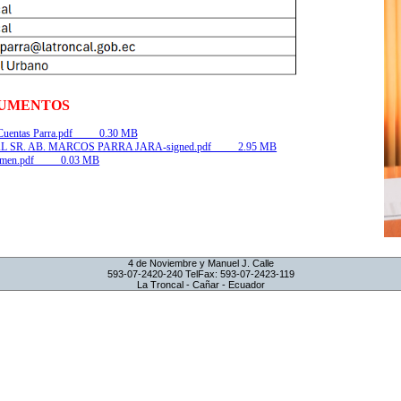
UMENTOS
e Cuentas Parra.pdf 0.30 MB
L SR. AB. MARCOS PARRA JARA-signed.pdf 2.95 MB
esumen.pdf 0.03 MB
4 de Noviembre y Manuel J. Calle
593-07-2420-240 TelFax: 593-07-2423-119
La Troncal - Cañar - Ecuador