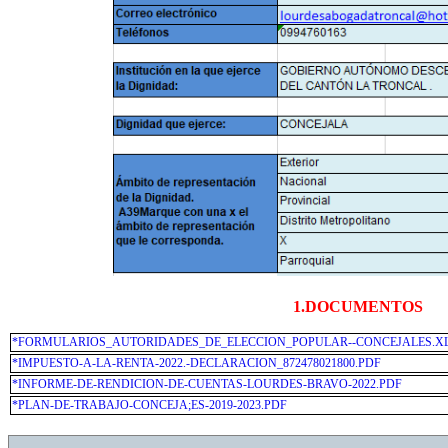
1.DOCUMENTOS
*FORMULARIOS_AUTORIDADES_DE_ELECCION_POPULAR--CONCEJALES.X
*IMPUESTO-A-LA-RENTA-2022.-DECLARACION_872478021800.PDF
*INFORME-DE-RENDICION-DE-CUENTAS-LOURDES-BRAVO-2022.PDF
*PLAN-DE-TRABAJO-CONCEJA;ES-2019-2023.PDF