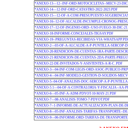
*ANEXO-13---12--INF-ORD-MOTOCICLETAS--MECV-23-DIC
*ANEXO-14---12-INF-ORD-CATASTRO-2022-2023.PDF
*ANEXO-15---12-OF-A-COM-PRESUPUESTO-SUGERENCIAS-
*ANEXO-16--12-OF-ALCALDE-INCUMPLE-CRONOG-PRESUP
*ANEXO-17--12-OF-INGENIO-ORD--USO-FUEGO-30-DIC-21
*ANEXO-18-INFORME-CONCEJALES-TIGSAY.PDF
*ANEXO-19--PREGUNTAS-RECIBIDAS-VIA-WHATSAPP.PD
*ANEXO-2---03-OF-A-ALCALDE-A-P-PUNTILLA-SERCOP-D
*ANEXO-20-RENDICION-DE-CUENTAS-1RA-PARTE-DESC
*ANEXO-21-RENDICION-DE-CUENTAS-2DA-PARTE-PREGU
*ANEXO-22-DE-INVITADOS-Y-ASISTENTES-A-R-C..PDF
*ANEXO-3---04-INF-COM-LEGIS-ORD-ASOC-PUBLICO-PRI
*ANEXO-4---04-INF-MODELO-GESTION-D-SOLIDOS-MECV-
*ANEXO-5--04-OF-ANALISIS-DOC-SERCOP-A-P-PUNTILLA
*ANEXO-5.1---04-OF-A-CONTRALORIA-Y-FISCALIA--AA-P
*ANEXO-6---05-INF-A-ADM-PDYOT-10-MAY-21.PDF
*ANEXO-7---08-ANALISIS-TOMO-7-PDYOT.PDF
*ANEXO-7--1-INFORME-DE-ACTUALIZACION-PLAN-DE-
*ANEXO-8---05-INF-ANALISIS-TARIFAS-TRANSPORTE--D
*ANEXO-9---06-INFORME-ORD-TARIFAS-DE-TRANSPORTE-6