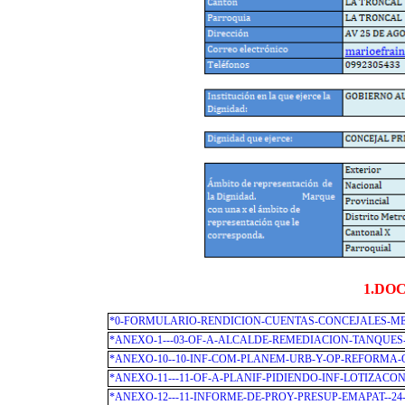
1.DO
*0-FORMULARIO-RENDICION-CUENTAS-CONCEJALES-ME
*ANEXO-1---03-OF-A-ALCALDE-REMEDIACION-TANQUES-
*ANEXO-10--10-INF-COM-PLANEM-URB-Y-OP-REFORMA-O
*ANEXO-11---11-OF-A-PLANIF-PIDIENDO-INF-LOTIZACO
*ANEXO-12---11-INFORME-DE-PROY-PRESUP-EMAPAT--24