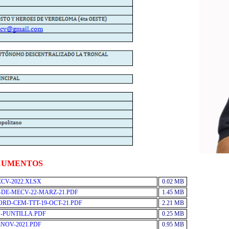
CUMENTOS
CV-2022.XLSX
0.02 MB
DE-MECV-22-MARZ-21.PDF
1.45 MB
RD-CEM-TTT-19-OCT-21.PDF
2.21 MB
N-PUNTILLA.PDF
0.25 MB
-NOV-2021.PDF
0.95 MB