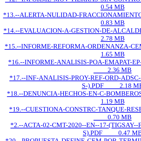
0.54 MB
*13.--ALERTA-NULIDAD-FRACCIONAMIEN
0.83 MB
*14.--EVALUACION-A-GESTION-DE-ALCAL
2.78 MB
*15.--INFORME-REFORMA-ORDENANZA-C
1.65 MB
*16.--INFORME-ANALISIS-POA-EMAPAT-EP-
2.36 MB
*17.--INF-ANALISIS-PROY-REF-ORD-ADS
S-).PDF 2.18 M
*18.--DENUNCIA-HECHOS-EN-C-BOMBER
1.19 MB
*19.--CUESTIONA-CONSTRC-TANQUE-RESE
0.70 MB
*2.--ACTA-02-CMT-2020--EN--17-(TIGSAY
S).PDF 0.47 M
*20.--PROPUESTA-DEFINE-CEM-POR-TERMIN