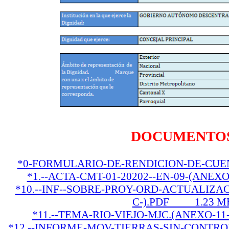
DOCUMENTO
*0-FORMULARIO-DE-RENDICION-DE-C
*1.--ACTA-CMT-01-20202--EN-09-(ANE
*10.--INF--SOBRE-PROY-ORD-ACTUALIZA
C-).PDF 1.23 M
*11.--TEMA-RIO-VIEJO-MJC.(ANEXO-1
*12.--INFORME-MOV-TIERRAS-SIN-CONT